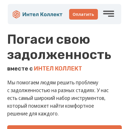
Оплатить
Погаси свою
задолженность
Почему моя задолженность оказалась у вас?
вместе с
ИНТЕЛ КОЛЛЕКТ
Мы помогаем людям решить проблему
Личный кабинет
с задолженностью на разных стадиях. У нас
есть самый широкий набор инструментов,
Написать нам
8-800-700-47-11
который поможет найти комфортное
Рассмотрим ваше обращение
С 6:00 до 21:00 по МСК.
решение для каждого.
в ближайшее время.
Звонок бесплатный по всей России.
Оплатить задолженность
О нас
Клиентам
Новости
Контакты