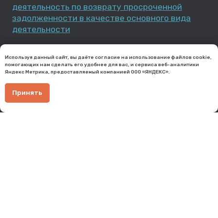
Общество с ограниченной ответственностью
Профессиональная коллекторская организация
«Интел коллект»
ИНН 5407977286
КПП 540601001
ОГРН 1205400001399
Используя данный сайт, вы даёте согласие на использование файлов cookie,
630099, Новосибирская область, г. Новосибирск,
помогающих нам сделать его удобнее для вас, и сервиса веб-аналитики
ул. М. Горького, д.24
Яндекс Метрика, предоставляемый компанией ООО «ЯНДЕКС».
Принять
ООО Профессиональная коллекторская организация
«Интел коллект» 2020-2026 (с) Все права защищены