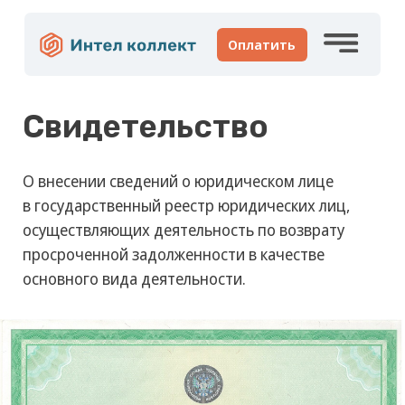
Оплатить
Свидетельство
О внесении сведений о юридическом лице
Почему моя задолженность оказалась у вас?
в государственный реестр юридических лиц,
осуществляющих деятельность по возврату
П
ж
просроченной задолженности в качестве
с 
Личный кабинет
основного вида деятельности.
Написать нам
8-800-700-47-11
Рассмотрим ваше обращение
С 6:00 до 21:00 по МСК.
в ближайшее время.
Звонок бесплатный по всей России.
О нас
Клиентам
Новости
Контакты