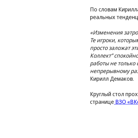
По словам Кирилла
реальных тенденц
«Изменения затрон
Те игроки, котор
просто заложат эт
Коллект” спокойн
работы не только 
непрерывному раз
Кирилл Демаков.
Круглый стол про
странице
ВЗО «ВК