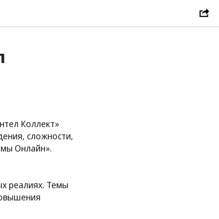
л
нтел Коллект»
дения, сложности,
ймы Онлайн».
ых реалиях. Темы
 повышения