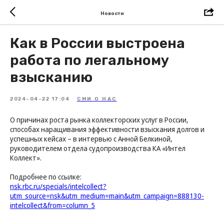
Новости
Как в России выстроена
работа по легальному
взысканию
2024-04-22 17:04
СМИ О НАС
О причинах роста рынка коллекторских услуг в России,
способах наращивания эффективности взыскания долгов и
успешных кейсах – в интервью с Анной Белкиной,
руководителем отдела судопроизводства КА «Интел
Коллект».
Подробнее по ссылке:
nsk.rbc.ru/specials/intelcollect?
utm_source=nsk&utm_medium=main&utm_campaign=888130-
intelcollect&from=column_5