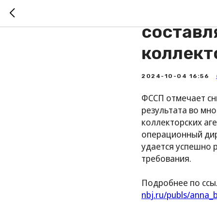
«Автома
составл
коллект
2024-10-04 16:56
ФССП отмечает сни
результата во мн
коллекторских аг
операционный дир
удается успешно р
требования.
Подробнее по ссы
nbj.ru/publs/anna_b