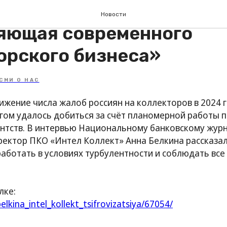
тизация – это необходи
Новости
яющая современного
орского бизнеса»
СМИ О НАС
жение числа жалоб россиян на коллекторов в 2024 г
огом удалось добиться за счёт планомерной работы
ентств. В интервью Национальному банковскому журн
ектор ПКО «Интел Коллект» Анна Белкина рассказал
аботать в условиях турбулентности и соблюдать вс
лке:
elkina_intel_kollekt_tsifrovizatsiya/67054/