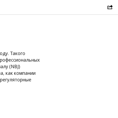
мая
оду. Такого
 профессиональных
алу (NBJ)
а, как компании
е регуляторные