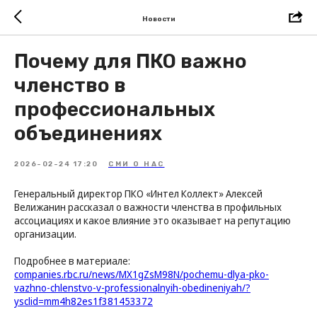
Новости
Почему для ПКО важно
членство в
профессиональных
объединениях
2026-02-24 17:20
СМИ О НАС
Генеральный директор ПКО «Интел Коллект» Алексей
Велижанин рассказал о важности членства в профильных
ассоциациях и какое влияние это оказывает на репутацию
организации.
Подробнее в материале:
companies.rbc.ru/news/MX1gZsM98N/pochemu-dlya-pko-
vazhno-chlenstvo-v-professionalnyih-obedineniyah/?
ysclid=mm4h82es1f381453372